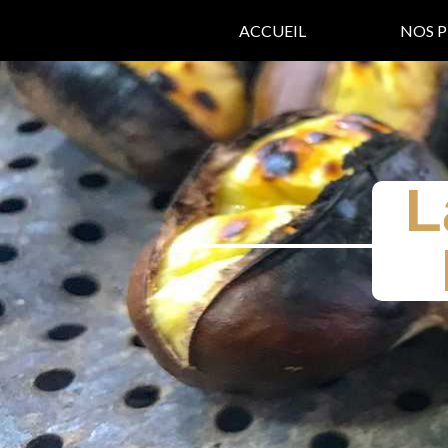
ACCUEIL
NOS P
L