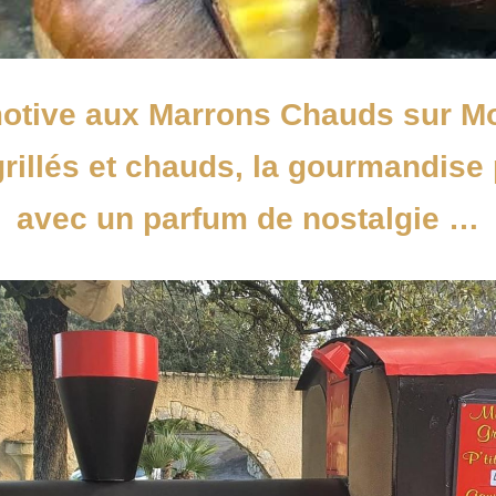
otive aux Marrons Chauds sur Mo
illés et chauds, la gourmandise p
avec un parfum de nostalgie …