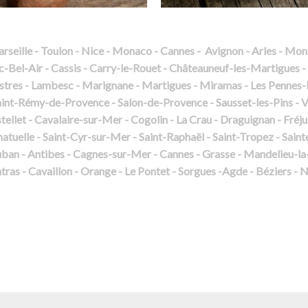
ille - Toulon - Nice - Monaco - Cannes - Avignon - Arles - Montp
el-Air - Cassis - Carry-le-Rouet - Châteauneuf-les-Martigues - L
 Istres - Lambesc - Marignane - Martigues - Miramas - Les Pennes
int-Rémy-de-Provence - Salon-de-Provence - Sausset-les-Pins - Vit
tellet - Cavalaire-sur-Mer - Cogolin - La Crau - Draguignan - Fréj
matuelle - Saint-Cyr-sur-Mer - Saint-Raphaël - Saint-Tropez - Sai
auban - Antibes - Cagnes-sur-Mer - Cannes - Grasse - Mandelieu-l
tras - Cavaillon - Orange - Le Pontet - Sorgues -Agde - Béziers - 