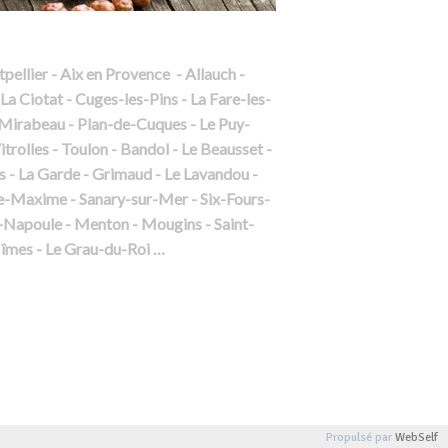
ellier - Aix en Provence - Allauch -
a Ciotat - Cuges-les-Pins - La Fare-les-
-Mirabeau - Plan-de-Cuques - Le Puy-
rolles - Toulon - Bandol - Le Beausset -
us - La Garde - Grimaud - Le Lavandou -
nte-Maxime - Sanary-sur-Mer - Six-Fours-
a-Napoule - Menton - Mougins - Saint-
Nîmes - Le Grau-du-Roi …
Propulsé par
WebSelf