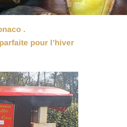
naco .
arfaite pour l’hiver