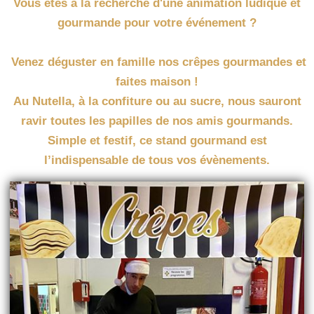
Vous êtes à la recherche d'une animation ludique et
gourmande pour votre événement ?
Venez déguster en famille nos crêpes gourmandes et
faites maison !
Au Nutella, à la confiture ou au sucre, nous sauront
ravir toutes les papilles de nos amis gourmands.
Simple et festif, ce stand gourmand est
l’indispensable de tous vos évènements.