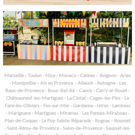
Marseille - Toulon - Nice - Monaco - Cannes - Avignon - Arles
- Montpellier - Aix en Provence - Allauch - Aubagne - Les
Baux-de-Provence - Bouc-Bel-Air - Cassis - Carry-le-Rouet -
Châteauneuf-les-Martigues - La Ciotat - Cuges-les-Pins - La
Fare-les-Oliviers - Fos-sur-Mer - Gardanne - Istres - Lambesc
- Marignane - Martigues - Miramas - Les Pennes-Mirabeau -
Plan-de-Cuques - Le Puy-Sainte-Réparade - Rognac - Rousset
- Saint-Rémy-de-Provence - Salon-de-Provence - Sausset-les-