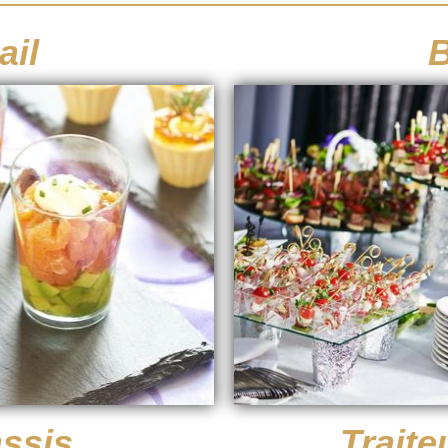
ail
B
ssis
Traite